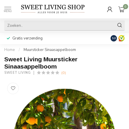
0
MENU
Gratis verzending
Achteraf b
9.0
Home
/
Muursticker Sinaasappelboom
Sweet Living Muursticker
Sinaasappelboom
(0)
SWEET LIVING