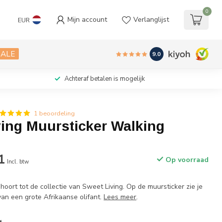
0
Mijn account
Verlanglijst
EUR
SALE
9.0
Achteraf betalen is mogelijk
1 beoordeling
ving Muursticker Walking
1
Op voorraad
Incl. btw
oort tot de collectie van Sweet Living. Op de muursticker zie je
van een grote Afrikaanse olifant.
Lees meer
.