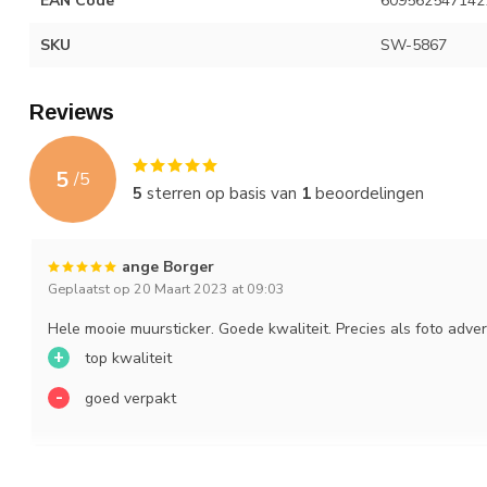
EAN Code
609562547142
SKU
SW-5867
Reviews
5
/
5
5
sterren op basis van
1
beoordelingen
ange Borger
Geplaatst op 20 Maart 2023 at 09:03
Hele mooie muursticker. Goede kwaliteit. Precies als foto adver
+
top kwaliteit
-
goed verpakt