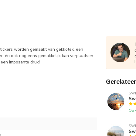
 stickers worden gemaakt van gekkotex, een
en én ook nog eens gemakkelijk kan verplaatsen.
t een imposante druk!
Gerelatee
SWE
Sw
Op 
SWE
Swe