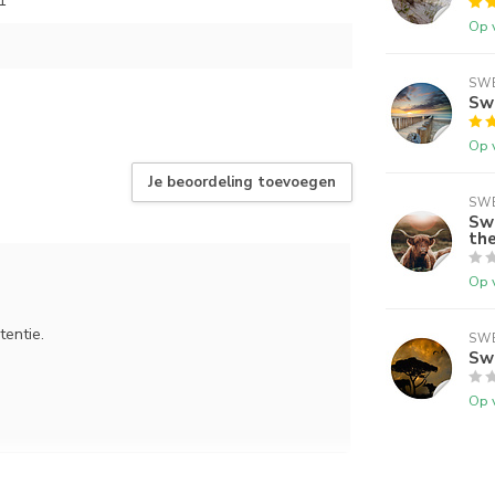
1
Op 
SWE
Swe
Op 
Je beoordeling toevoegen
SWE
Swe
th
Op 
tentie.
SWE
Swe
Op 