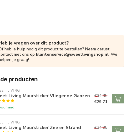
Heb je vragen over dit product?
Of heb je hulp nodig dit product te bestellen? Neem gerust
contact met ons op
klantenservice@sweetlivingshop.nl
. We
helpen je graag!
rde producten
ET LIVING
eet Living Muursticker Vliegende Ganzen
€34,95
€29,71
voorraad
ET LIVING
et Living Muursticker Zee en Strand
€34,95