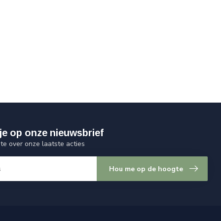
je op onze nieuwsbrief
gte over onze laatste acties
Hou me op de hoogte