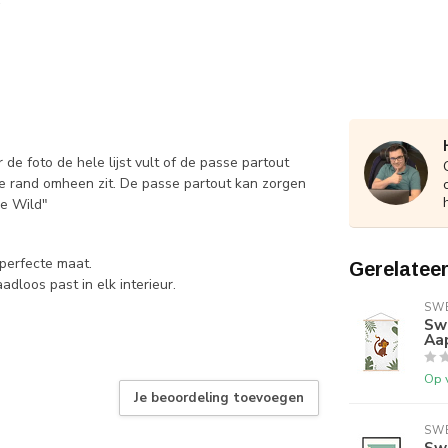
 de foto de hele lijst vult of de passe partout
tte rand omheen zit. De passe partout kan zorgen
Be Wild"
perfecte maat.
Gerelatee
dloos past in elk interieur.
SWE
Sw
Aap
Op 
Je beoordeling toevoegen
SWE
Swe