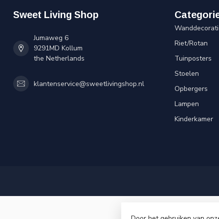
Sweet Living Shop
Categori
Wanddecorati
Jumaweg 6
Riet/Rotan
9291MD Kollum
the Netherlands
Tuinposters
Stoelen
klantenservice@sweetlivingshop.nl
Opbergers
Lampen
Kinderkamer
Door het gebruiken van onz