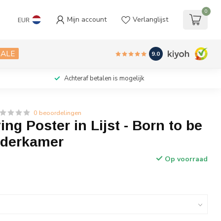
0
Mijn account
Verlanglijst
EUR
SALE
9.0
Achteraf betalen is mogelijk
0 beoordelingen
ing Poster in Lijst - Born to be
nderkamer
Op voorraad
w