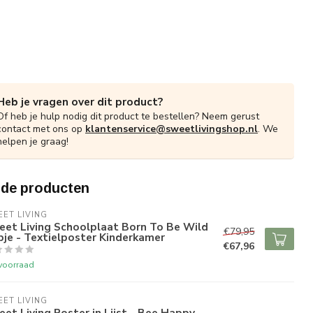
Heb je vragen over dit product?
Of heb je hulp nodig dit product te bestellen? Neem gerust
contact met ons op
klantenservice@sweetlivingshop.nl
. We
helpen je graag!
rde producten
ET LIVING
eet Living Schoolplaat Born To Be Wild
€79,95
je - Textielposter Kinderkamer
€67,96
voorraad
ET LIVING
et Living Poster in Lijst - Bee Happy -