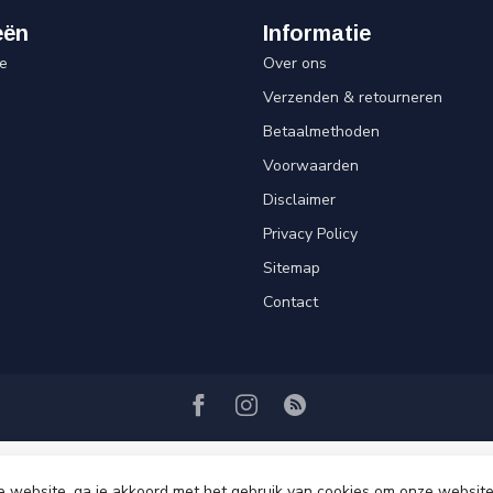
eën
Informatie
e
Over ons
Verzenden & retourneren
Betaalmethoden
Voorwaarden
Disclaimer
Privacy Policy
Sitemap
Contact
e website, ga je akkoord met het gebruik van cookies om onze website