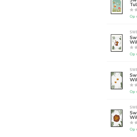
Tu
Op 
SWE
Swe
Wil
Op 
SWE
Swe
Wil
Op 
SWE
Swe
Wi
Op 