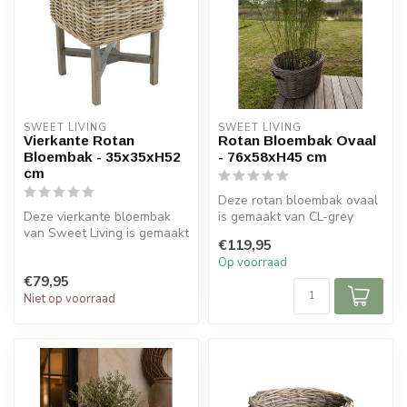
SWEET LIVING
SWEET LIVING
Vierkante Rotan
Rotan Bloembak Ovaal
Bloembak - 35x35xH52
- 76x58xH45 cm
cm
Deze rotan bloembak ovaal
Deze vierkante bloembak
is gemaakt van CL-grey
van Sweet Living is gemaakt
rotan en heeft lederen
€119,95
van rotan en hout. De
handvatt...
Op voorraad
bloemb...
€79,95
Niet op voorraad