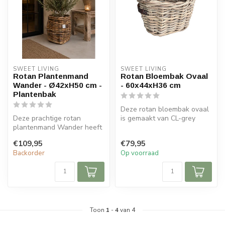
SWEET LIVING
SWEET LIVING
Rotan Plantenmand
Rotan Bloembak Ovaal
Wander - Ø42xH50 cm -
- 60x44xH36 cm
Plantenbak
Deze rotan bloembak ovaal
Deze prachtige rotan
is gemaakt van CL-grey
plantenmand Wander heeft
rotan en heeft lederen
een naturel CL kleur. De
handvatt...
€109,95
€79,95
plantenma...
Backorder
Op voorraad
Toon
1
-
4
van 4