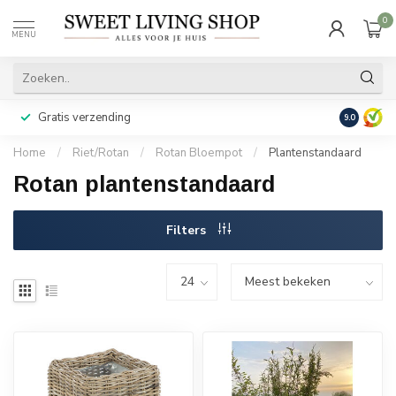
0
MENU
Gratis verzending
Achteraf b
9.0
Home
/
Riet/Rotan
/
Rotan Bloempot
/
Plantenstandaard
Rotan plantenstandaard
Filters