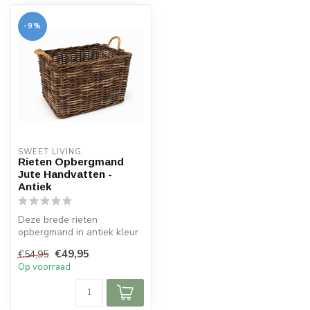
-9%
SWEET LIVING
Rieten Opbergmand
Jute Handvatten -
Antiek
Deze brede rieten
opbergmand in antiek kleur
is verkrijgbaar in 2
€49,95
€54,95
verschillende ...
Op voorraad