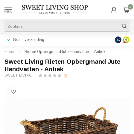
0
MENU
Gratis verzending
Achteraf b
9.0
Home
/
Rieten Opbergmand Jute Handvatten - Antiek
Sweet Living Rieten Opbergmand Jute
Handvatten - Antiek
(0)
SWEET LIVING