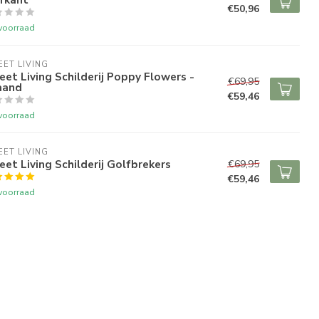
€50,96
voorraad
ET LIVING
et Living Schilderij Poppy Flowers -
€69,95
aand
€59,46
voorraad
ET LIVING
et Living Schilderij Golfbrekers
€69,95
€59,46
voorraad