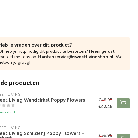
Heb je vragen over dit product?
Of heb je hulp nodig dit product te bestellen? Neem gerust
contact met ons op
klantenservice@sweetlivingshop.nl
. We
helpen je graag!
rde producten
ET LIVING
eet Living Wandcirkel Poppy Flowers
€49,95
€42,46
voorraad
ET LIVING
et Living Schilderij Poppy Flowers -
€59,95
rkant