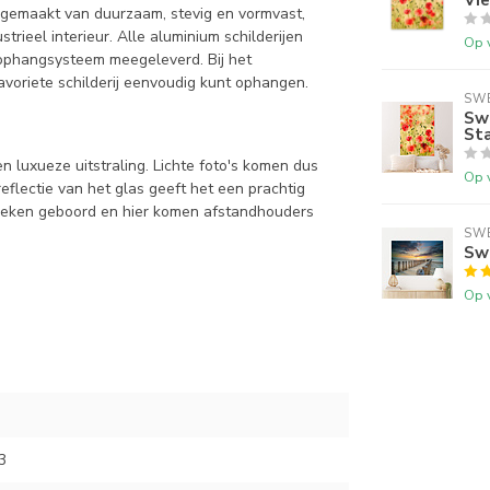
 gemaakt van duurzaam, stevig en vormvast,
trieel interieur. Alle aluminium schilderijen
Op 
s ophangsysteem meegeleverd. Bij het
voriete schilderij eenvoudig kunt ophangen.
SWE
Swe
St
 luxueze uitstraling. Lichte foto's komen dus
Op 
reflectie van het glas geeft het een prachtig
e hoeken geboord en hier komen afstandhouders
SWE
Swe
Op 
3