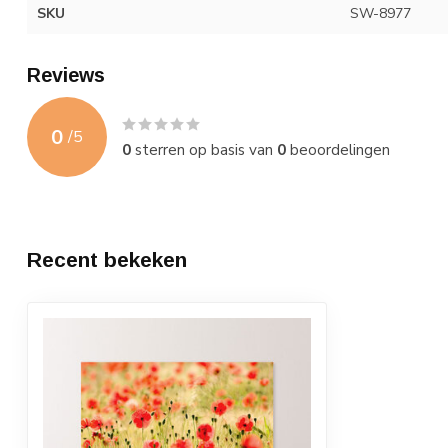
SKU
SW-8977
Reviews
0
/
5
0
sterren op basis van
0
beoordelingen
Recent bekeken