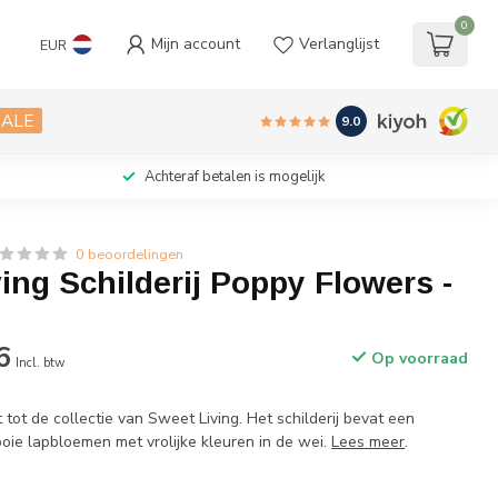
0
Mijn account
Verlanglijst
EUR
SALE
9.0
Achteraf betalen is mogelijk
0 beoordelingen
ing Schilderij Poppy Flowers -
6
Op voorraad
Incl. btw
t tot de collectie van Sweet Living. Het schilderij bevat een
oie lapbloemen met vrolijke kleuren in de wei.
Lees meer
.