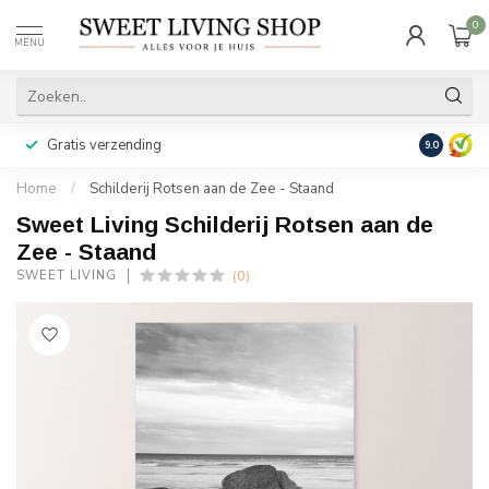
0
MENU
Gratis verzending
Achteraf b
9.0
Home
/
Schilderij Rotsen aan de Zee - Staand
Sweet Living Schilderij Rotsen aan de
Zee - Staand
(0)
SWEET LIVING