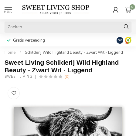
0
MENU
Gratis verzending
Achteraf b
9.0
Home
/
Schilderij Wild Highland Beauty - Zwart Wit - Liggend
Sweet Living Schilderij Wild Highland
Beauty - Zwart Wit - Liggend
(0)
SWEET LIVING