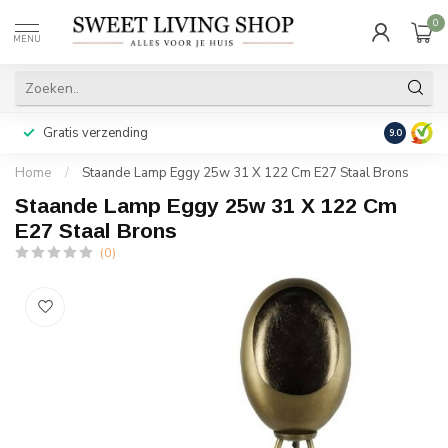
0
MENU
Gratis verzending
Achteraf b
9.0
Home
/
Staande Lamp Eggy 25w 31 X 122 Cm E27 Staal Brons
Staande Lamp Eggy 25w 31 X 122 Cm
E27 Staal Brons
(0)