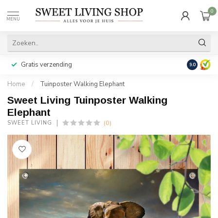
0
MENU
Gratis verzending
Achteraf b
9.0
Home
/
Tuinposter Walking Elephant
Sweet Living Tuinposter Walking
Elephant
(0)
SWEET LIVING