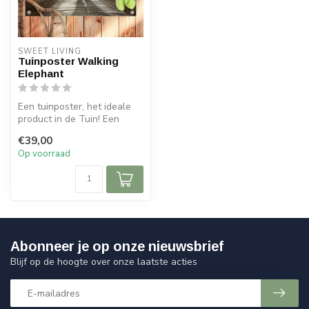
SWEET LIVING
Tuinposter Walking
Elephant
Een tuinposter, het ideale
product in de Tuin! Een
tuinposter kan een lange
€39,00
tijd...
Op voorraad
Abonneer je op onze nieuwsbrief
Blijf op de hoogte over onze laatste acties