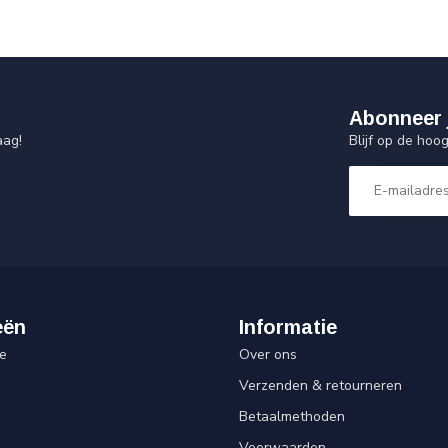
Abonneer 
Blijf op de hoo
aag!
eën
Informatie
e
Over ons
Verzenden & retourneren
Betaalmethoden
Voorwaarden