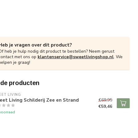
Heb je vragen over dit product?
Of heb je hulp nodig dit product te bestellen? Neem gerust
contact met ons op
klantenservice@sweetlivingshop.nl
. We
helpen je graag!
rde producten
ET LIVING
et Living Schilderij Zee en Strand
€69,95
€59,46
voorraad