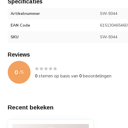
Specificaties
Artikelnummer
SW-9344
EAN Code
615130465460
SKU
SW-9344
Reviews
0
/
5
0
sterren op basis van
0
beoordelingen
Recent bekeken