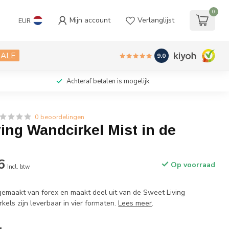
0
Mijn account
Verlanglijst
EUR
SALE
9.0
Achteraf betalen is mogelijk
0 beoordelingen
ing Wandcirkel Mist in de
6
Op voorraad
Incl. btw
gemaakt van forex en maakt deel uit van de Sweet Living
rkels zijn leverbaar in vier formaten.
Lees meer
.