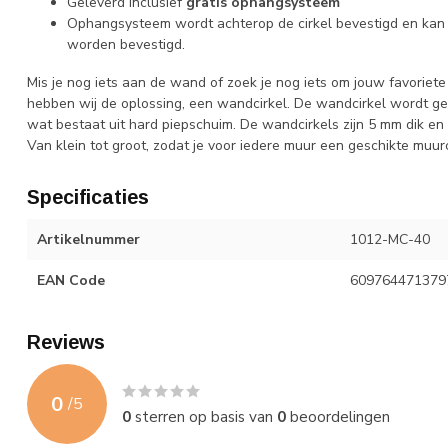
Geleverd inclusief
gratis ophangsysteem
Ophangsysteem wordt achterop de cirkel bevestigd en kan 
worden bevestigd.
Mis je nog iets aan de wand of zoek je nog iets om jouw favoriet
hebben wij de oplossing, een wandcirkel. De wandcirkel wordt gem
wat bestaat uit hard piepschuim. De wandcirkels zijn 5 mm dik en z
Van klein tot groot, zodat je voor iedere muur een geschikte muurc
Specificaties
Artikelnummer
1012-MC-40
EAN Code
609764471379
Reviews
0
/
5
0
sterren op basis van
0
beoordelingen