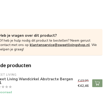
Heb je vragen over dit product?
Of heb je hulp nodig dit product te bestellen? Neem gerust
contact met ons op
klantenservice@sweetlivingshop.nl
. We
helpen je graag!
rde producten
ET LIVING
eet Living Wandcirkel Abstracte Bergen
€49,95
1
€42,46
voorraad