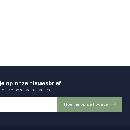
je op onze nieuwsbrief
gte over onze laatste acties
Hou me op de hoogte