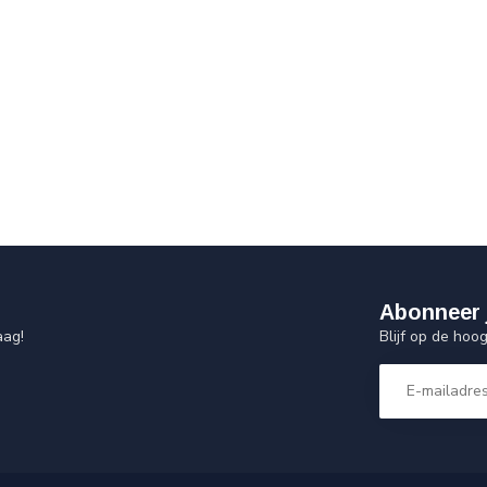
Abonneer 
Blijf op de hoo
aag!