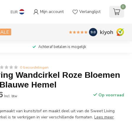
0
Mijn account
Verlanglijst
EUR
SALE
9.0
Achteraf betalen is mogelijk
0 beoordelingen
ving Wandcirkel Roze Bloemen
 Blauwe Hemel
6
Op voorraad
Incl. btw
gemaakt van kunststof en maakt deel uit van de Sweet Living
kel is te verkrijgen in vier verschillende formaten.
Lees meer
.