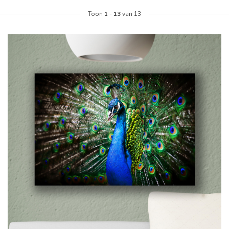
Toon
1
-
13
van 13