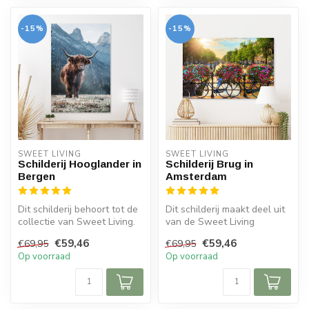
-15%
-15%
SWEET LIVING
SWEET LIVING
Schilderij Hooglander in
Schilderij Brug in
Bergen
Amsterdam
Dit schilderij behoort tot de
Dit schilderij maakt deel uit
collectie van Sweet Living.
van de Sweet Living
Op het schilderij zie ...
collectie. Het schilderij
€59,46
€59,46
€69,95
€69,95
besc...
Op voorraad
Op voorraad