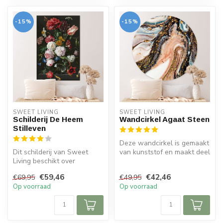
-15%
-15%
SWEET LIVING
SWEET LIVING
Schilderij De Heem
Wandcirkel Agaat Steen
Stilleven
Deze wandcirkel is gemaakt
Dit schilderij van Sweet
van kunststof en maakt deel
Living beschikt over
uit van de Sweet Living c...
kleurrijke bloemen. Op het
€59,46
€42,46
€69,95
€49,95
schilde...
Op voorraad
Op voorraad