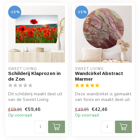
-15%
-15%
SWEET LIVING
SWEET LIVING
Schilderij Klaprozen in
Wandcirkel Abstract
de Zon
Marmer
Dit schilderij maakt deel uit
Deze wandcirkel is gemaakt
van de Sweet Living
van forex en maakt deel uit
collectie. Op het schilderij
van de Sweet Living colle...
€59,46
€42,46
€69,95
€49,95
z...
Op voorraad
Op voorraad