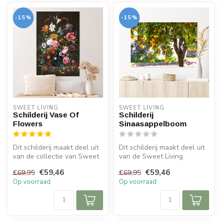
-15%
-15%
SWEET LIVING
SWEET LIVING
Schilderij Vase Of
Schilderij
Flowers
Sinaasappelboom
Dit schilderij maakt deel uit
Dit schilderij maakt deel uit
van de collectie van Sweet
van de Sweet Living
Living. Het schilderij ...
collectie. Het schilderij
€59,46
€59,46
€69,95
€69,95
besc...
Op voorraad
Op voorraad