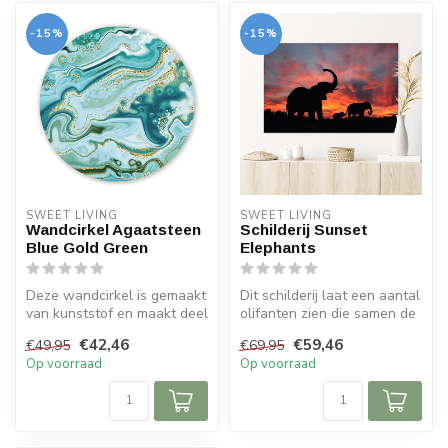
-15%
-15%
SWEET LIVING
SWEET LIVING
Wandcirkel Agaatsteen
Schilderij Sunset
Blue Gold Green
Elephants
Deze wandcirkel is gemaakt
Dit schilderij laat een aantal
van kunststof en maakt deel
olifanten zien die samen de
uit van de Sweet Living c...
zonsondergang tegemoe...
€42,46
€59,46
€49,95
€69,95
Op voorraad
Op voorraad