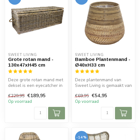
SWEET LIVING
SWEET LIVING
Grote rotan mand -
Bamboe Plantenmand -
130x47xH45 cm
Ø40xH33 cm
Deze grote rotan mand met
Deze plantenmand van
deksel is een eyecatcher in
Sweet Living is gemaakt van
uw interieur. De rieten op...
bamboe en plastic
€189,95
€54,95
€229,95
€69,95
binnenvoering...
Op voorraad
Op voorraad
-14%