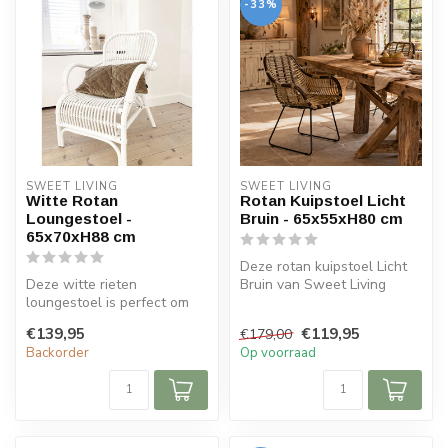
-33%
SWEET LIVING
SWEET LIVING
Witte Rotan
Rotan Kuipstoel Licht
Loungestoel -
Bruin - 65x55xH80 cm
65x70xH88 cm
Deze rotan kuipstoel Licht
Deze witte rieten
Bruin van Sweet Living
loungestoel is perfect om
heeft een zwart gekleurd
even heerlijk in tot rust te
frame...
€139,95
€119,95
€179,00
komen. ...
Backorder
Op voorraad