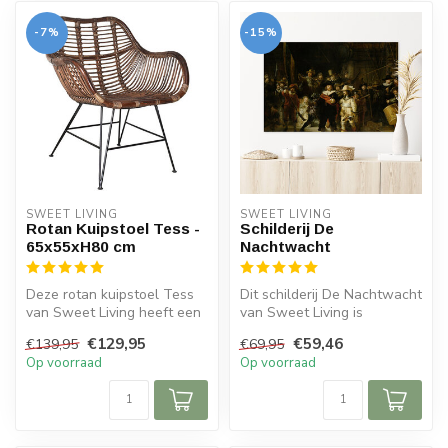
-7%
-15%
SWEET LIVING
SWEET LIVING
Rotan Kuipstoel Tess -
Schilderij De
65x55xH80 cm
Nachtwacht
Deze rotan kuipstoel Tess
Dit schilderij De Nachtwacht
van Sweet Living heeft een
van Sweet Living is
zwarte gekleurd frame. De
leverbaar in drie varianten.
€129,95
€59,46
€139,95
€69,95
k...
Op...
Op voorraad
Op voorraad