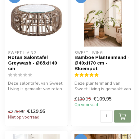
SWEET LIVING
SWEET LIVING
Rotan Salontafel
Bamboe Plantenmand -
Greywash - Ø85xH40
Ø40xH70 cm -
cm
Bloempot
Deze salontafel van Sweet
Deze plantenmand van
Living is gemaakt van rotan
Sweet Living is gemaakt van
en heeft een greywash
bamboe en heeft een
€109,95
€139,95
kleu...
naturel kle...
Op voorraad
€129,95
€229,95
Niet op voorraad