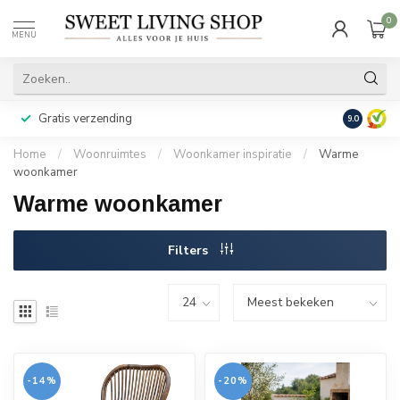
0
MENU
Gratis verzending
Achteraf b
9.0
Home
/
Woonruimtes
/
Woonkamer inspiratie
/
Warme
woonkamer
Warme woonkamer
Filters
-14%
-20%