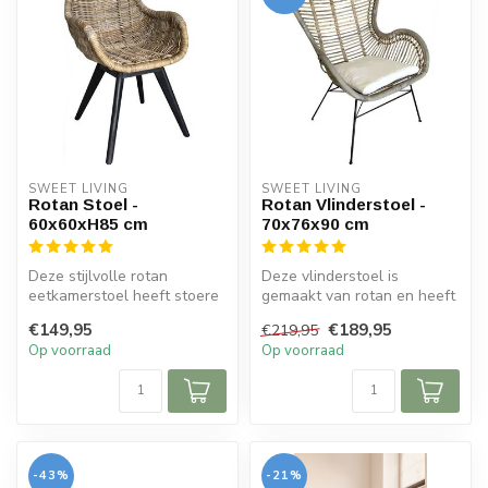
SWEET LIVING
SWEET LIVING
Rotan Stoel -
Rotan Vlinderstoel -
60x60xH85 cm
70x76x90 cm
Deze stijlvolle rotan
Deze vlinderstoel is
eetkamerstoel heeft stoere
gemaakt van rotan en heeft
zwarte poten gemaakt van
een greywash kleur. De
€149,95
€189,95
€219,95
hout. ...
stoel is ...
Op voorraad
Op voorraad
-43%
-21%