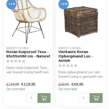
-14%
-29%
SWEET LIVING
SWEET LIVING
Rotan Kuipstoel Tess -
Vierkante Rotan
65x55xH80 cm - Naturel
Opbergmand Luc -
Antiek
Deze rotan kuipstoel Tess
van Sweet Living heeft een
Deze opbergmand Luc van
zwarte gekleurd frame. De
Sweet Living is gemaakt van
k...
rotan en heeft een bruine
€119,95
€49,95
€139,95
€69,95
kl...
Op voorraad
Op voorraad