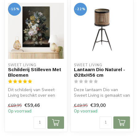
-15%
-22%
SWEET LIVING
SWEET LIVING
Schilderij Stilleven Met
Lantaarn Dio Naturel -
Bloemen
Ø28xH56 cm
Dit schilderij van Sweet
Deze lantaarn Dio van
Living beschikt over een
Sweet Living is gemaakt van
vintage uitstraling. Het
metaal en heeft een zwart
€59,46
€39,00
€69,95
€49,95
schi...
met ...
Op voorraad
Op voorraad