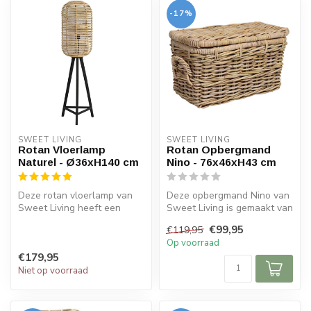
-17%
SWEET LIVING
SWEET LIVING
Rotan Vloerlamp
Rotan Opbergmand
Naturel - Ø36xH140 cm
Nino - 76x46xH43 cm
Deze rotan vloerlamp van
Deze opbergmand Nino van
Sweet Living heeft een
Sweet Living is gemaakt van
naturel met zwarte kleur.
rotan en heeft een naturel
€99,95
€119,95
De vlo...
...
Op voorraad
€179,95
Niet op voorraad