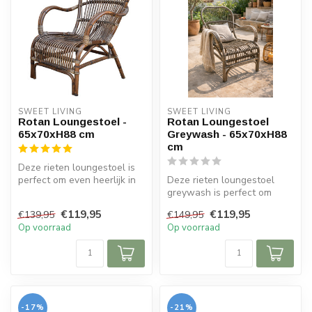
SWEET LIVING
SWEET LIVING
Rotan Loungestoel -
Rotan Loungestoel
65x70xH88 cm
Greywash - 65x70xH88
cm
Deze rieten loungestoel is
perfect om even heerlijk in
Deze rieten loungestoel
tot rust te komen. De sto...
greywash is perfect om
even heerlijk in tot rust te
€119,95
€119,95
€139,95
€149,95
kome...
Op voorraad
Op voorraad
-17%
-21%