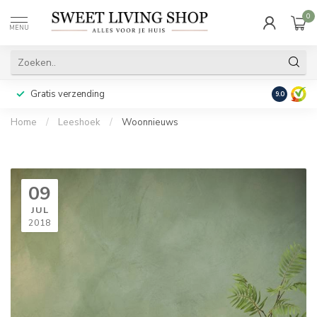
0
MENU
Gratis verzending
Achteraf b
9.0
Home
/
Leeshoek
/
Woonnieuws
09
JUL
2018