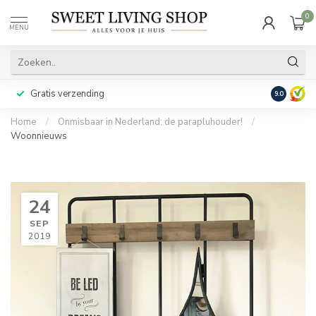
0
MENU
Gratis verzending
Achteraf b
9.0
Home
/
Onmisbaar in Nederland: de parapluhouder!
/
Woonnieuws
24
SEP
2019