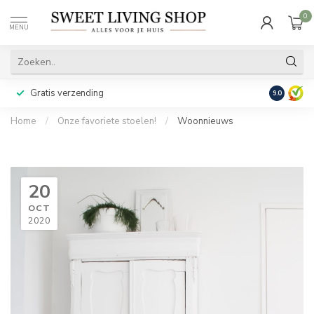
0
MENU
Gratis verzending
Achteraf b
9.0
Home
/
Onze favoriete stoelen!
/
Woonnieuws
20
OCT
2020