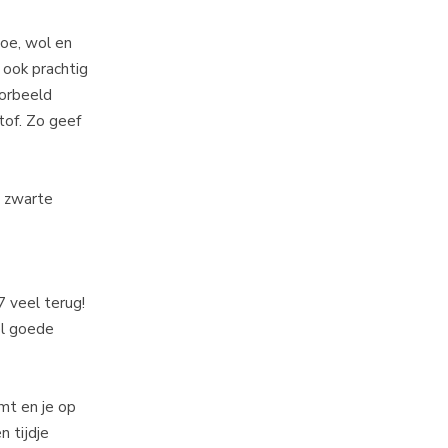
boe, wol en
 ook prachtig
oorbeeld
tof. Zo geef
n zwarte
7 veel terug!
el goede
omt en je op
n tijdje