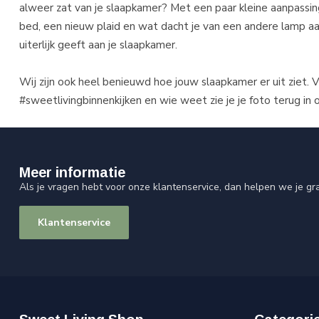
alweer zat van je slaapkamer? Met een paar kleine aanpassin
bed, een nieuw plaid en wat dacht je van een andere lamp a
uiterlijk geeft aan je slaapkamer.
Wij zijn ook heel benieuwd hoe jouw slaapkamer er uit ziet. 
#sweetlivingbinnenkijken en wie weet zie je je foto terug in 
Meer informatie
Als je vragen hebt voor onze klantenservice, dan helpen we je gr
Klantenservice