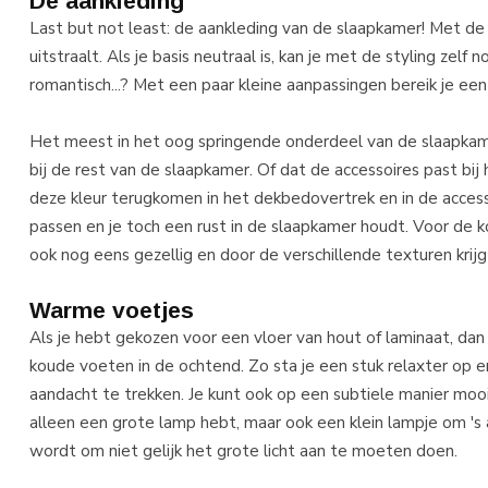
De aankleding
Last but not least: de aankleding van de slaapkamer! Met de 
uitstraalt. Als je basis neutraal is, kan je met de styling zel
romantisch...? Met een paar kleine aanpassingen bereik je een
Het meest in het oog springende onderdeel van de slaapkamer
bij de rest van de slaapkamer. Of dat de accessoires past bij h
deze kleur terugkomen in het dekbedovertrek en in de access
passen en je toch een rust in de slaapkamer houdt. Voor de 
ook nog eens gezellig en door de verschillende texturen krij
Warme voetjes
Als je hebt gekozen voor een vloer van hout of laminaat, dan i
koude voeten in de ochtend. Zo sta je een stuk relaxter op en
aandacht te trekken. Je kunt ook op een subtiele manier moo
alleen een grote lamp hebt, maar ook een klein lampje om 's 
wordt om niet gelijk het grote licht aan te moeten doen.