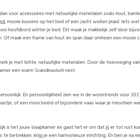
es dan voor accessoires met natuurlijke materialen zoals hout, bam
and
, mooie kussens op het bed of een zacht wollen plaid. Iets wat
 mooi hoofdbord achter je bed. Dit maak je makkelijk zelf door bijv
n. Of maak een frame van hout en span daar omheen een mooie s
erk je met lichte, natuurlijke materialen. Door de toevoeging va
kamer een warm Scandinavisch nest.
rsoonlijk. En persoonlijkheid zien we in de woontrends voor 201
 kastje, of een mooi beeld of bijzondere vaas waar je misschien w
elijk is het jouw slaapkamer en gaat het er om dat jij er tot rust k
 te betrekken, krijg je een harmonieuze inrichting. En ben je na ee