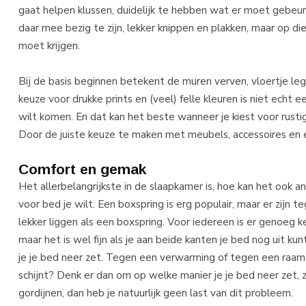
gaat helpen klussen, duidelijk te hebben wat er moet gebeu
daar mee bezig te zijn, lekker knippen en plakken, maar op die 
moet krijgen.
Bij de basis beginnen betekent de muren verven, vloertje l
keuze voor drukke prints en (veel) felle kleuren is niet echt
wilt komen. En dat kan het beste wanneer je kiest voor rustige
Door de juiste keuze te maken met meubels, accessoires en e
Comfort en gemak
Het allerbelangrijkste in de slaapkamer is, hoe kan het ook a
voor bed je wilt. Een boxspring is erg populair, maar er zij
lekker liggen als een boxspring. Voor iedereen is er genoeg k
maar het is wel fijn als je aan beide kanten je bed nog uit 
je je bed neer zet. Tegen een verwarming of tegen een raam i
schijnt? Denk er dan om op welke manier je je bed neer zet, 
gordijnen, dan heb je natuurlijk geen last van dit probleem.