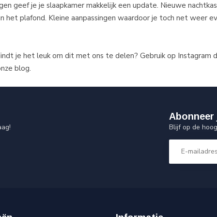
gen geef je je slaapkamer makkelijk een update. Nieuwe nachtkast
an het plafond. Kleine aanpassingen waardoor je toch net weer e
Vindt je het leuk om dit met ons te delen? Gebruik op Instagram 
onze blog.
Abonneer 
Blijf op de hoo
aag!