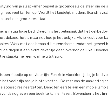
styling van je slaapkamer bepaal je grotendeels de sfeer die de
f nog heel veel kanten op. Wordt het landelijk, modern, Scandinavisc
 al snel een groots resultaat.
 is natuurlijk je bed. Daarom is het belangrijk dat het dekbedov
et dekbed, het is maar net hoe je het bekijkt. Als je kiest voor kl
oires. Werk met een bepaald kleurenschema, zodat het geheel bij 
koude dagen is een extra dekentje geen overbodige luxe. Bovend
gt je slaapkamer een warme uitstraling.
s een kleedje op de vloer fijn. Een klein vloerkleedje bij je bed 
 het voelt fijn aan je blote voeten. De rest van de aankleding ho
ie accessoires neerzetten. Denk ten eerste aan een mooie lamp z
avonds nog even een boek te kunnen lezen. Bovendien is het fijn 