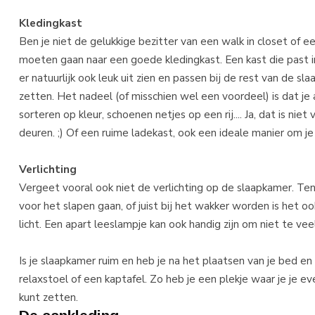
Kledingkast
Ben je niet de gelukkige bezitter van een walk in closet of 
moeten gaan naar een goede kledingkast. Een kast die past in 
er natuurlijk ook leuk uit zien en passen bij de rest van de s
zetten. Het nadeel (of misschien wel een voordeel) is dat je
sorteren op kleur, schoenen netjes op een rij.... Ja, dat is n
deuren. ;) Of een ruime ladekast, ook een ideale manier om 
Verlichting
Vergeet vooral ook niet de verlichting op de slaapkamer. Ten 
voor het slapen gaan, of juist bij het wakker worden is het o
licht. Een apart leeslampje kan ook handig zijn om niet te ve
Is je slaapkamer ruim en heb je na het plaatsen van je bed e
relaxstoel of een kaptafel. Zo heb je een plekje waar je je e
kunt zetten.