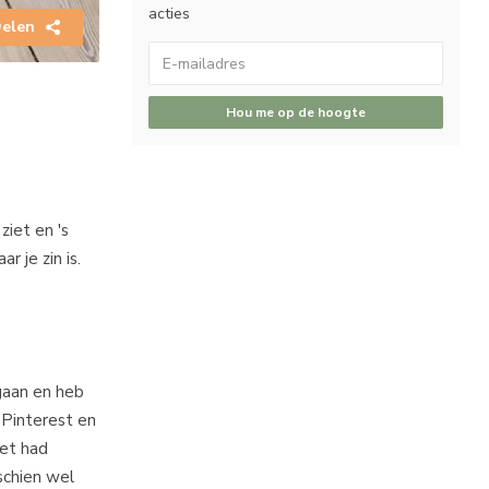
acties
elen
Hou me op de hoogte
ziet en 's
 je zin is.
 gaan en heb
s Pinterest en
iet had
schien wel