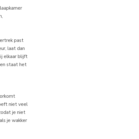
 slaapkamer
h,
ertrek past
eur, laat dan
elkaar blijft
ien staat het
voorkomt
eft niet veel
odat je niet
als je wakker