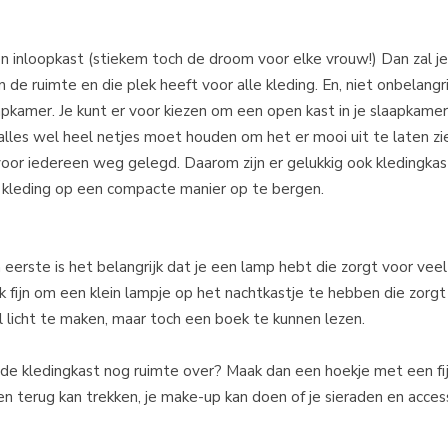
een inloopkast (stiekem toch de droom voor elke vrouw!) Dan zal j
de ruimte en die plek heeft voor alle kleding. En, niet onbelangri
laapkamer. Je kunt er voor kiezen om een open kast in je slaapkame
 alles wel heel netjes moet houden om het er mooi uit te laten zi
iet voor iedereen weg gelegd. Daarom zijn er gelukkig ook kledingk
je kleding op een compacte manier op te bergen.
eerste is het belangrijk dat je een lamp hebt die zorgt voor veel 
ok fijn om een klein lampje op het nachtkastje te hebben die zorg
el licht te maken, maar toch een boek te kunnen lezen.
n de kledingkast nog ruimte over? Maak dan een hoekje met een fi
ven terug kan trekken, je make-up kan doen of je sieraden en acces