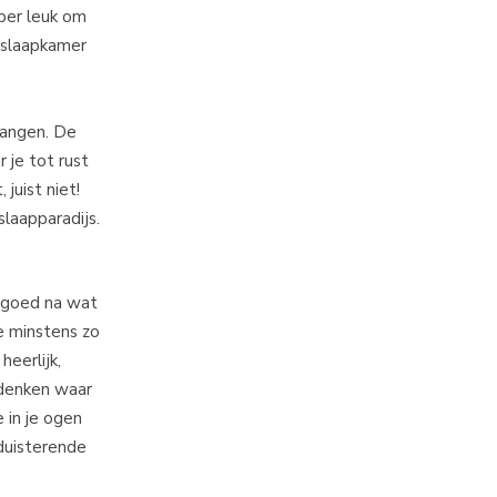
per leuk om
e slaapkamer
hangen. De
 je tot rust
juist niet!
laapparadijs.
k goed na wat
e minstens zo
heerlijk,
 denken waar
 in je ogen
rduisterende