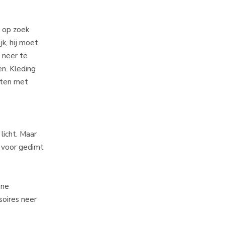
e op zoek
jk, hij moet
r neer te
en. Kleding
asten met
licht. Maar
t voor gedimt
jne
soires neer