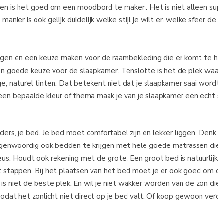
ren is het goed om een moodbord te maken. Het is niet alleen su
manier is ook gelijk duidelijk welke stijl je wilt en welke sfeer d
eggen en een keuze maken voor de raambekleding die er komt te 
 een goede keuze voor de slaapkamer. Tenslotte is het de plek waar
, naturel tinten. Dat betekent niet dat je slaapkamer saai wordt, 
en bepaalde kleur of thema maak je van je slaapkamer een echt s
nders, je bed. Je bed moet comfortabel zijn en lekker liggen. Den
n tegenwoordig ook bedden te krijgen met hele goede matrassen di
eus. Houdt ook rekening met de grote. Een groot bed is natuurlijk 
kunt stappen. Bij het plaatsen van het bed moet je er ook goed om
s niet de beste plek. En wil je niet wakker worden van de zon die
zodat het zonlicht niet direct op je bed valt. Of koop gewoon ve