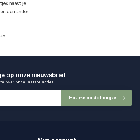
jes naast je
ven een ander
dan
je op onze nieuwsbrief
gte over onze laatste acties
Hou me op de hoogte