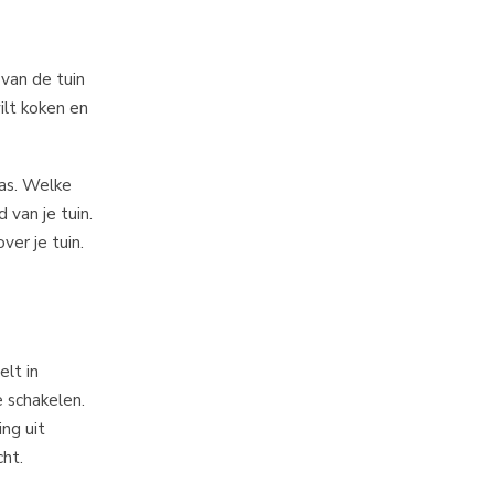
 van de tuin
ilt koken en
ras. Welke
 van je tuin.
ver je tuin.
elt in
e schakelen.
ing uit
cht.