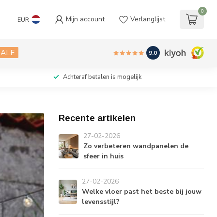
0
Mijn account
Verlanglijst
EUR
SALE
9.0
Achteraf betalen is mogelijk
Recente artikelen
27-02-2026
Zo verbeteren wandpanelen de
sfeer in huis
27-02-2026
Welke vloer past het beste bij jouw
levensstijl?