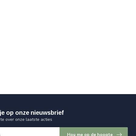
je op onze nieuwsbrief
gte over onze laatste acties
Hou me op de hoogte