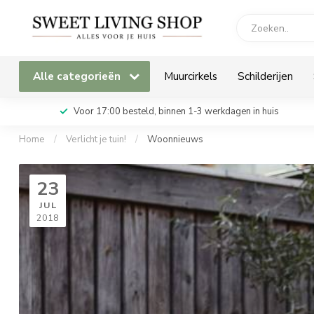
Alle categorieën
Muurcirkels
Schilderijen
Voor 17:00 besteld, binnen 1-3 werkdagen in huis
Home
/
Verlicht je tuin!
/
Woonnieuws
23
JUL
2018