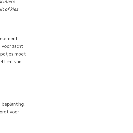
aculaire
it of kies
t element
n voor zacht
 spotjes moet
l licht van
e beplanting.
orgt voor