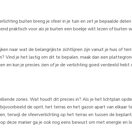
erlichting buiten breng je sfeer in je tuin en zet je bepaalde delen
ttend praktisch voor als je buiten een boekje wilt lezen of buiten w
ken naar wat de belangrijkste zichtlijnen zijn vanuit je huis of ter
n? Vind je het lastig om dit te bepalen, maak dan een plattegrond
n en kun je precies zien of je de verlichting goed verdeeld hebt o
hillende zones. Wat houdt dit precies in? Als je het lichtplan opde
 bijvoorbeeld de oprit, het terras en het gazon apart van elkaar t
en, terwijl de sfeerverlichting op het terras en tussen de beplant
ar op deze manier ga je ook nog eens bewust om met energie en li