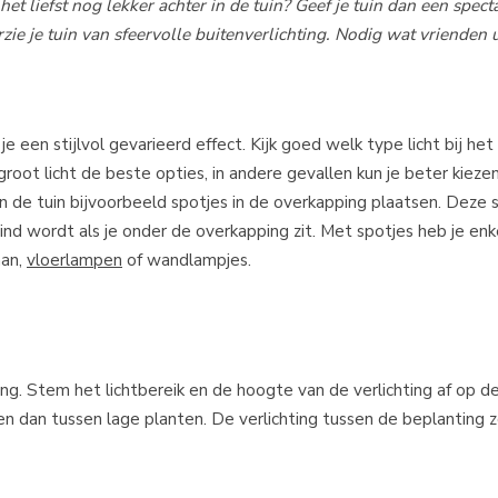
et liefst nog lekker achter in de tuin? Geef je tuin dan een spect
rzie je tuin van sfeervolle buitenverlichting. Nodig wat vrienden u
 je een stijlvol gevarieerd effect. Kijk goed welk type licht bij he
 groot licht de beste opties, in andere gevallen kun je beter kieze
g in de tuin bijvoorbeeld spotjes in de overkapping plaatsen. Deze
lind wordt als je onder de overkapping zit. Met spotjes heb je enke
aan,
vloerlampen
of wandlampjes.
ting. Stem het lichtbereik en de hoogte van de verlichting af op d
 dan tussen lage planten. De verlichting tussen de beplanting z